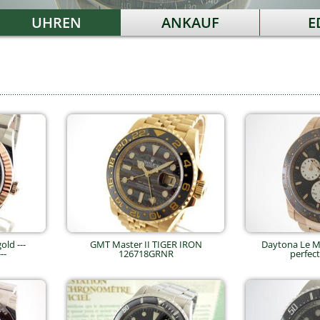
UHREN
ANKAUF
E
old ---
GMT Master II TIGER IRON
Daytona Le Ma
--
126718GRNR
perfect