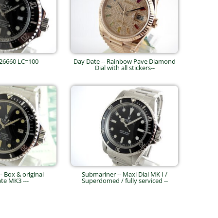
26660 LC=100
Day Date -- Rainbow Pave Diamond
Dial with all stickers--
-- Box & original
Submariner -- Maxi Dial MK I /
ate MK3 ---
Superdomed / fully serviced --