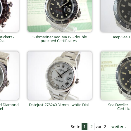
tickers /
Submariner Red MK IV - double
Deep Sea 1
al --
punched Certificates -
arl Diamond
Datejust 278240 31mm - white Dial -
Sea Dweller -
l --
Certific
Seite
1
2
von 2
weiter