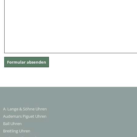
A. Lange & Söhne Uhren
Audemars Piguet Uhren
Ball Uhren
Breitling Uhren